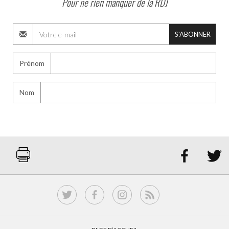
Pour ne rien manquer de la RDJ
S'ABONNER
Prénom
Nom

