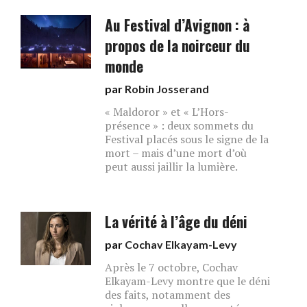
Au Festival d’Avignon : à
propos de la noirceur du
monde
par
Robin Josserand
« Maldoror » et « L’Hors-
présence » : deux sommets du
Festival placés sous le signe de la
mort – mais d’une mort d’où
peut aussi jaillir la lumière.
La vérité à l’âge du déni
par
Cochav Elkayam-Levy
Après le 7 octobre, Cochav
Elkayam-Levy montre que le déni
des faits, notamment des