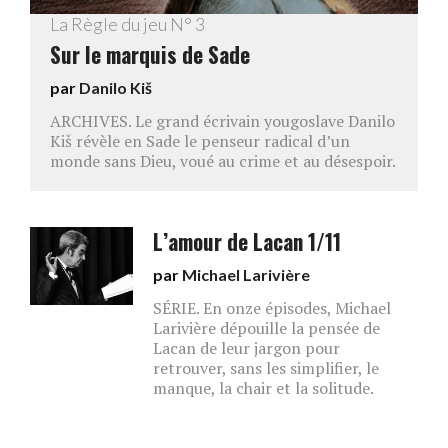
La Règle du jeu N° 3
Sur le marquis de Sade
par
Danilo Kiš
ARCHIVES. Le grand écrivain yougoslave Danilo
Kiš révèle en Sade le penseur radical d’un
monde sans Dieu, voué au crime et au désespoir.
L’amour de Lacan 1/11
par
Michael Larivière
SÉRIE. En onze épisodes, Michael
Larivière dépouille la pensée de
Lacan de leur jargon pour
retrouver, sans les simplifier, le
manque, la chair et la solitude.