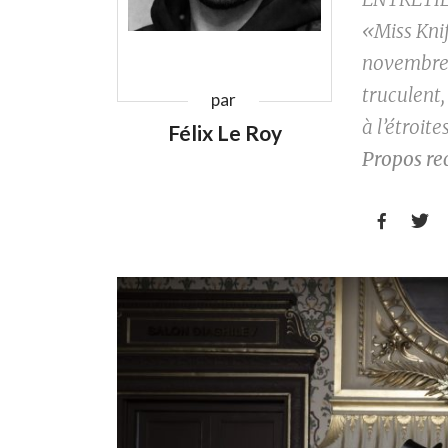
«Miss Kni
novembre.
truculent,
par
à l’étroit
Félix Le Roy
Propos rec

