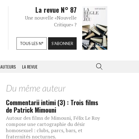
La revue N° 87
Une nouvelle «Nouvelle
Critique» ?
TOUS LES N°
S'ABONNER
AUTEURS
LA REVUE
Du même auteur
Commentarii intimi (3) : Trois films
de Patrick Mimouni
Autour des films de Mimouni, Félix Le Roy
compose une cartographie du désir
homosexuel : clubs, parcs, bars, et
fraternités nocturnes.