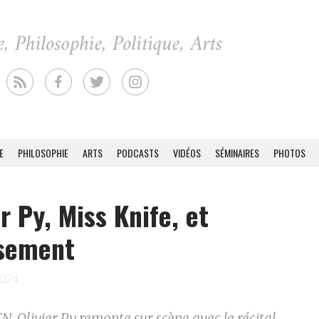
E
PHILOSOPHIE
ARTS
PODCASTS
VIDÉOS
SÉMINAIRES
PHOTOS
er Py, Miss Knife, et
rsement
2024
. Olivier Py remonte sur scène avec le récital