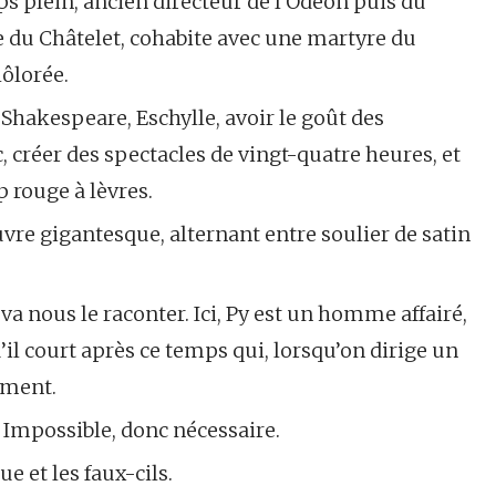
ps plein, ancien directeur de l’Odéon puis du
te du Châtelet, cohabite avec une martyre du
ôlorée.
Shakespeare, Eschylle, avoir le goût des
, créer des spectacles de vingt-quatre heures, et
 rouge à lèvres.
uvre gigantesque, alternant entre soulier de satin
a nous le raconter. Ici, Py est un homme affairé,
’il court après ce temps qui, lorsqu’on dirige un
ement.
 Impossible, donc nécessaire.
e et les faux-cils.