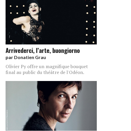
Arrivederci, l’arte, buongiorno
par
Donatien Grau
Olivier Py offre un magnifique bouquet
final au public du théâtre de l'Odéon.