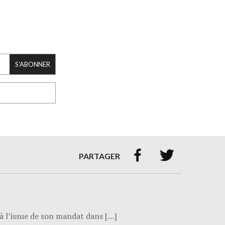
S'ABONNER


PARTAGER
t à l’issue de son mandat dans […]