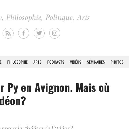
E
PHILOSOPHIE
ARTS
PODCASTS
VIDÉOS
SÉMINAIRES
PHOTOS
er Py en Avignon. Mais où
Odéon?
ir pour le Théâtre de l'Odéon?