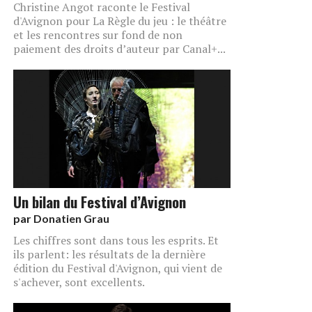
Christine Angot raconte le Festival
d'Avignon pour La Règle du jeu : le théâtre
et les rencontres sur fond de non
paiement des droits d’auteur par Canal+...
Un bilan du Festival d’Avignon
par
Donatien Grau
Les chiffres sont dans tous les esprits. Et
ils parlent: les résultats de la dernière
édition du Festival d'Avignon, qui vient de
s'achever, sont excellents.