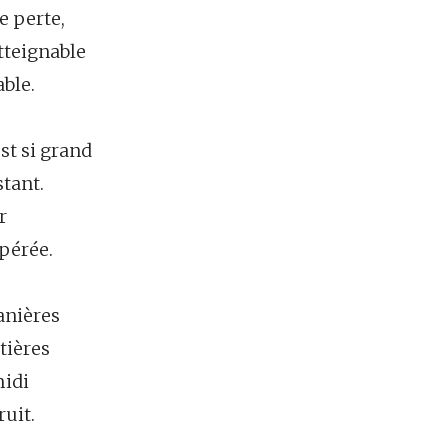
e perte,
teignable
ble.
st si grand
stant.
r
pérée.
manières
tières
midi
ruit.