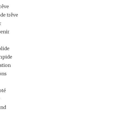
 rêve
 de trêve
r
venir
olide
impide
ation
ions
pté
r
end