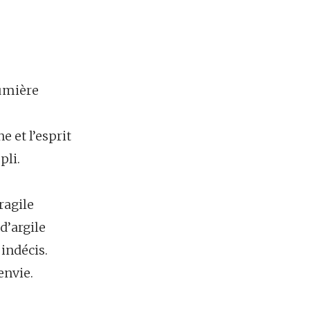
lumière
e
e et l’esprit
pli.
ragile
d’argile
indécis.
envie.