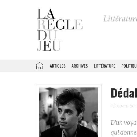
ARTICLES
ARCHIVES
LITTÉRATURE
POLITIQU
Dédal
20 novembre
D'un voya
qui donnen