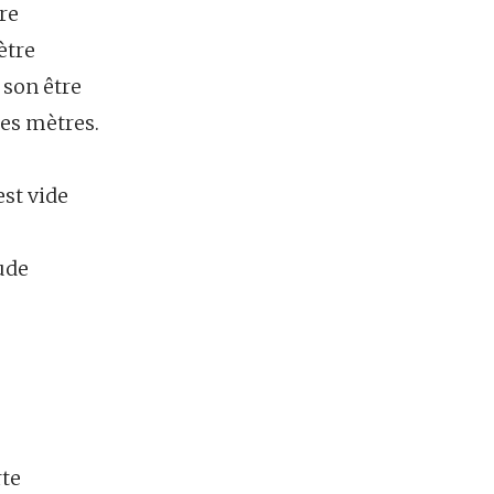
re
ètre
 son être
es mètres.
est vide
ude
rte