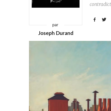
contradict


par
Joseph Durand