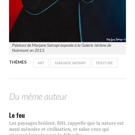
Peinture de Marjane Satrapi exposée à la Galerie Jérôme de
Noirmont en 2013.
THÈMES
ART
MARJANE SATRAPI
PEINTURE
Du même auteur
Le feu
Les paysages brûlent. BHL rappelle que la nature est
aussi mémoire et civilisation, et salue ceux qui
risquent leur vie pour la défendre.