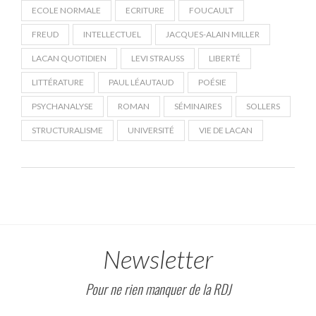
ECOLE NORMALE
ECRITURE
FOUCAULT
FREUD
INTELLECTUEL
JACQUES-ALAIN MILLER
LACAN QUOTIDIEN
LEVI STRAUSS
LIBERTÉ
LITTÉRATURE
PAUL LÉAUTAUD
POÉSIE
PSYCHANALYSE
ROMAN
SÉMINAIRES
SOLLERS
STRUCTURALISME
UNIVERSITÉ
VIE DE LACAN
Newsletter
Pour ne rien manquer de la RDJ