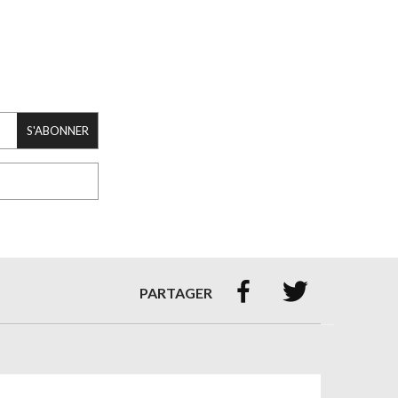
S'ABONNER


PARTAGER