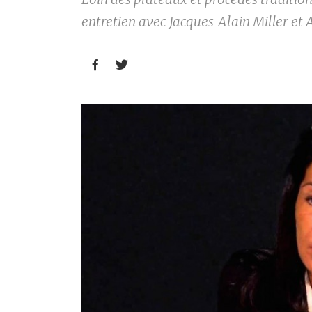
entretien avec Jacques-Alain Miller et Ag

