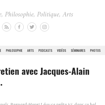
E
PHILOSOPHIE
ARTS
PODCASTS
VIDÉOS
SÉMINAIRES
PHOTOS
retien avec Jacques-Alain
.
nels, Bernard-Henri Lévy se prête ici, dans ce bel