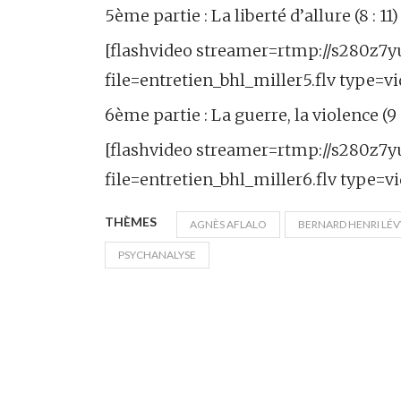
5ème partie : La liberté d’allure (8 : 11)
[flashvideo streamer=rtmp://s280z7yu5
file=entretien_bhl_miller5.flv type=vi
6ème partie : La guerre, la violence (9 
[flashvideo streamer=rtmp://s280z7yu5
file=entretien_bhl_miller6.flv type=vi
THÈMES
AGNÈS AFLALO
BERNARD HENRI LÉV
PSYCHANALYSE