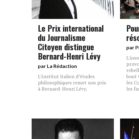
Le Prix international
Pou
du Journalisme
rés
Citoyen distingue
par
P
Bernard-Henri Lévy
L'inso
provoc
par La Rédaction
rebel
L'Institut italien d’études
bout 
philosophiques remet son prix
les C
à Bernard-Henri Lévy.
les f