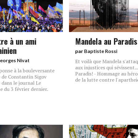
tre à un ami
Mandela au Paradis
ainien
par
Baptiste Rossi
eorges Nivat
Et voilà que Mandela s'atta
aux injustices qui sévissent..
ponse à la bouleversante
Paradis! - Hommage au héro
e de Constantin Sigov
de la lutte contre l'aparthei
 dans le journal Le
 du 3 février dernier.