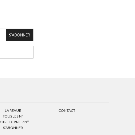
S'ABONNER
LA REVUE
CONTACT
TOUS LES N°
OTRE DERNIER N°
S’ABONNER