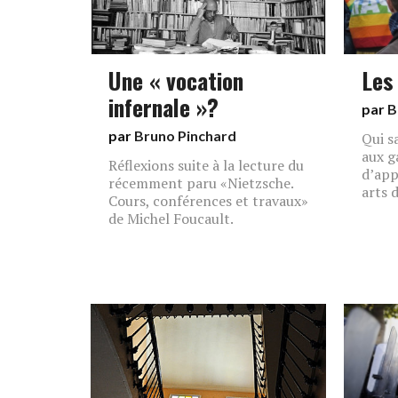
Une « vocation
Les
infernale »?
par
B
par
Bruno Pinchard
Qui sa
aux g
Réflexions suite à la lecture du
d’app
récemment paru «Nietzsche.
arts 
Cours, conférences et travaux»
de Michel Foucault.