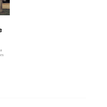
e
la
tes