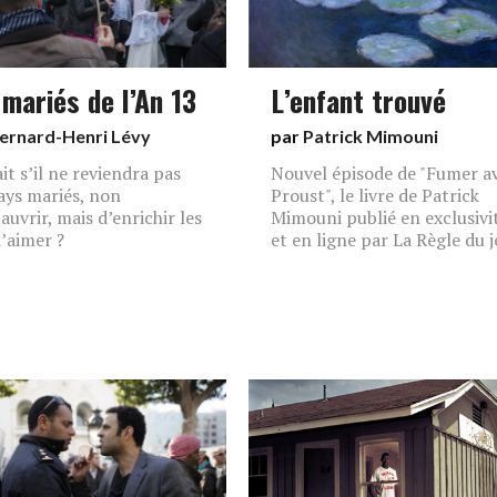
 mariés de l’An 13
L’enfant trouvé
ernard-Henri Lévy
par
Patrick Mimouni
it s’il ne reviendra pas
Nouvel épisode de "Fumer a
ays mariés, non
Proust", le livre de Patrick
auvrir, mais d’enrichir les
Mimouni publié en exclusivi
d’aimer ?
et en ligne par La Règle du j