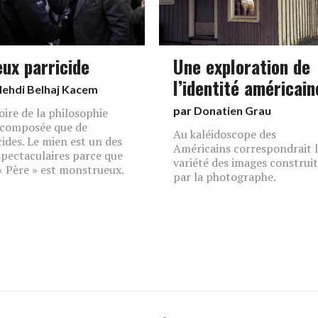
eux parricide
Une exploration de
l’identité américain
ehdi Belhaj Kacem
par
Donatien Grau
toire de la philosophie
 composée que de
Au kaléidoscope des
cides. Le mien est un des
Américains correspondrait 
spectaculaires parce que
variété des images construi
 Père » est monstrueux.
par la photographe.