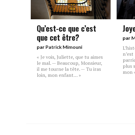
Qu’est-ce que c’est
Joy
que cet être?
par
M
par
Patrick Mimouni
L’his
n’est
« Je vois, Juliette, que tu aimes
parri
le mal. — Beaucoup, Monsieur,
plus 
il me tourne la tête. — Tu iras
mon «
loin, mon enfant… »