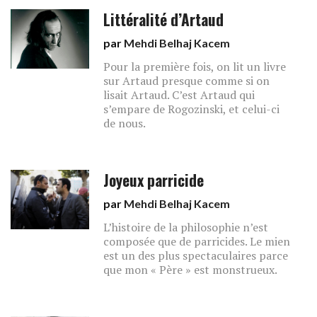
Littéralité d’Artaud
par
Mehdi Belhaj Kacem
Pour la première fois, on lit un livre
sur Artaud presque comme si on
lisait Artaud. C’est Artaud qui
s’empare de Rogozinski, et celui-ci
de nous.
Joyeux parricide
par
Mehdi Belhaj Kacem
L’histoire de la philosophie n’est
composée que de parricides. Le mien
est un des plus spectaculaires parce
que mon « Père » est monstrueux.