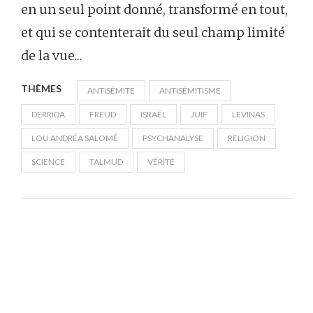
en un seul point donné, transformé en tout,
et qui se contenterait du seul champ limité
de la vue…
THÈMES
ANTISÉMITE
ANTISÉMITISME
DERRIDA
FREUD
ISRAËL
JUIF
LEVINAS
LOU ANDRÉA SALOMÉ
PSYCHANALYSE
RELIGION
SCIENCE
TALMUD
VÉRITÉ