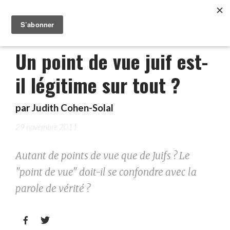
Un point de vue juif est-
il légitime sur tout ?
par
Judith Cohen-Solal
29 novembre 2011
Autant de points de vue que de Juifs ? Le
"point de vue" doit-il se confondre avec la
parole de vérité ?

