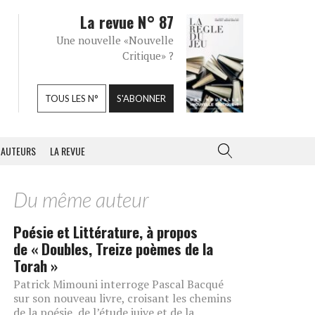
La revue N° 87
Une nouvelle «Nouvelle
Critique» ?
TOUS LES N°
S'ABONNER
AUTEURS
LA REVUE
Du même auteur
Poésie et Littérature, à propos
de « Doubles, Treize poèmes de la
Torah »
Patrick Mimouni interroge Pascal Bacqué
sur son nouveau livre, croisant les chemins
de la poésie, de l’étude juive et de la