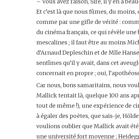
– Vous avez raison, Sire, il y en a beau
Et c’est là que nous fûmes, du moins,
comme par une gifle de vérité : commen
du cinéma français, ce qui révèle une 
mescalines ; il faut être au moins M
d’Arnaud Depleschin et de Mlle Hanse
sentîmes qu’il y avait, dans cet aveu
concernait en propre ; oui, l’apothéos
Car nous, bons samaritains, nous voul
Mallick tentait là, quelque 100 ans ap
tout de même !), une expérience de ci
à égaler des poètes, que sais-je, Hölde
voulions oublier que Mallick avait ét
une université fort moyenne ; Heidegg