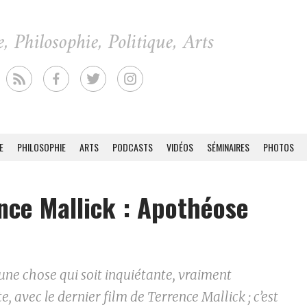
E
PHILOSOPHIE
ARTS
PODCASTS
VIDÉOS
SÉMINAIRES
PHOTOS
nce Mallick : Apothéose
u’une chose qui soit inquiétante, vraiment
e, avec le dernier film de Terrence Mallick ; c’est