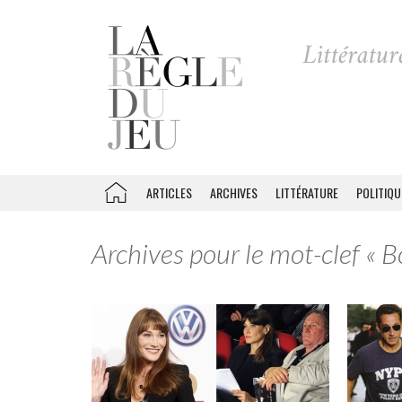
ARTICLES
ARCHIVES
LITTÉRATURE
POLITIQU
Archives pour le mot-clef « B