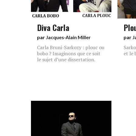
Diva Carla
Plo
par
Jacques-Alain Miller
par
J
Carla Bruni-Sarkozy : plouc ou
Sarko
bobo ? Imaginons que ce soit
et le
le sujet d’une dissertation.