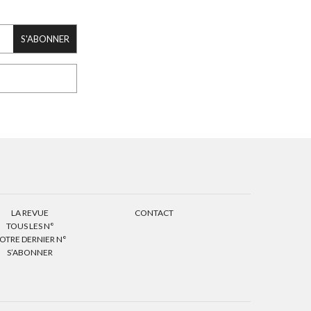
S'ABONNER
LA REVUE
CONTACT
TOUS LES N°
OTRE DERNIER N°
S’ABONNER