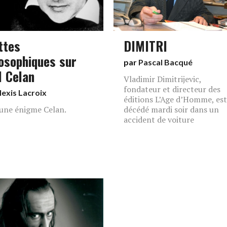
ttes
DIMITRI
losophiques sur
par
Pascal Bacqué
l Celan
Vladimir Dimitrijevic,
fondateur et directeur des
lexis Lacroix
éditions L’Age d’Homme, est
a une énigme Celan.
décédé mardi soir dans un
accident de voiture