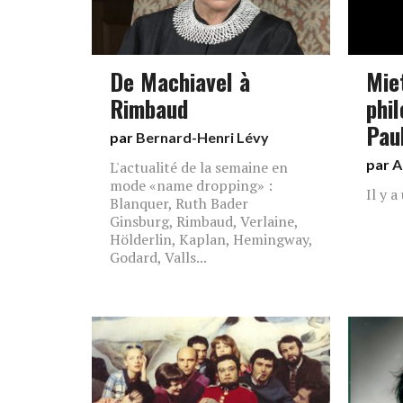
De Machiavel à
Mie
Rimbaud
phi
Pau
par
Bernard-Henri Lévy
par
A
L'actualité de la semaine en
mode «name dropping» :
Il y 
Blanquer, Ruth Bader
Ginsburg, Rimbaud, Verlaine,
Hölderlin, Kaplan, Hemingway,
Godard, Valls...