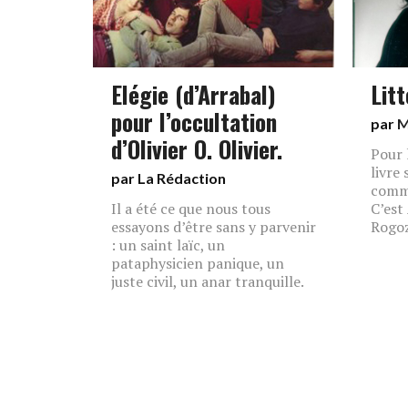
Elégie (d’Arrabal)
Litt
pour l’occultation
par
M
d’Olivier O. Olivier.
Pour 
livre
par La Rédaction
comme
Il a été ce que nous tous
C’est
essayons d’être sans y parvenir
Rogoz
: un saint laïc, un
pataphysicien panique, un
juste civil, un anar tranquille.