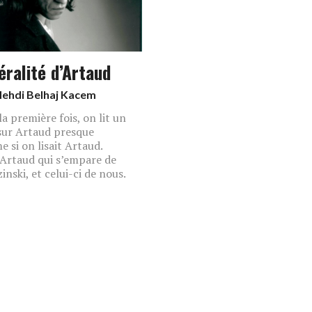
éralité d’Artaud
ehdi Belhaj Kacem
la première fois, on lit un
 sur Artaud presque
 si on lisait Artaud.
 Artaud qui s’empare de
inski, et celui-ci de nous.