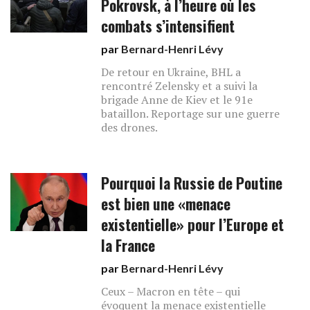
Pokrovsk, à l’heure où les
combats s’intensifient
par
Bernard-Henri Lévy
De retour en Ukraine, BHL a
rencontré Zelensky et a suivi la
brigade Anne de Kiev et le 91e
bataillon. Reportage sur une guerre
des drones.
Pourquoi la Russie de Poutine
est bien une «menace
existentielle» pour l’Europe et
la France
par
Bernard-Henri Lévy
Ceux – Macron en tête – qui
évoquent la menace existentielle