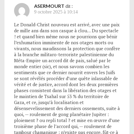
ASERMOURT
dit :
9 octobre 2025 à 10:14
Le Donald-Christ nouveau est arrivé, avec une paix
de mille ans dans son casque à clou… Du spectacle
! et quand bien même nous ne pourrions que bénir
l’exhumation imminente de nos otages morts ou
vivants, nous maudissons la protection que confère
à la branche militaro-terroriste palestinienne du
Méta-Empire un accord dit de paix, salué par le
monde entier (sic), et nous savons combien les
sentiments que ce dernier nourrit envers les Juifs
se sont révélés procéder d’une quête inlassable de
vérité et de justice, accord dont les deux premières
phases consistent dans la libération des otages et
le maintien de Tsahal sur 53 % du territoire de
Gaza, et ce, jusqu’à localisation et
désensevelissement des derniers ossements, suite à
quoi, — roulement de gong planétaire Jupiter :
ploiement ? ou repli total ? et mise en œuvre d’une
troisième phase de l’accord qui, — roulement de
tambour chamanique : n’existe pas encore, fût-ce à