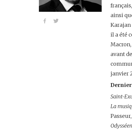
françai
ainsi qu


Karajan 
il a été
Macron, 
avant de
communic
janvier 
Dernier
Saint-Ex
La musiq
Passeur,
Odysséen