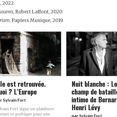
, 2022.
nsoumis
, Robert Laffont, 2020.
riam
, Papiers Musique, 2019.
lle est retrouvée.
Nuit blanche : L
uoi ? L’Europe
champ de bataill
intime de Bernar
ar
Sylvain Fort
Henri Lévy
lvain Fort signe un plaidoyer
brant et poétique pour une
par
Sylvain Fort