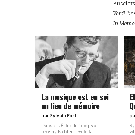
Busclats
Verdi l’i
In Memo
La musique est en soi
E
un lieu de mémoire
Q
par
Sylvain Fort
p
Dans « L’Écho du temps »,
Sy
Jeremy Eichler révèle la
vi