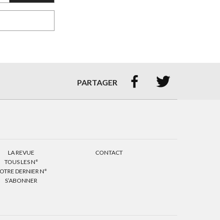


PARTAGER
LA REVUE
CONTACT
TOUS LES N°
OTRE DERNIER N°
S’ABONNER