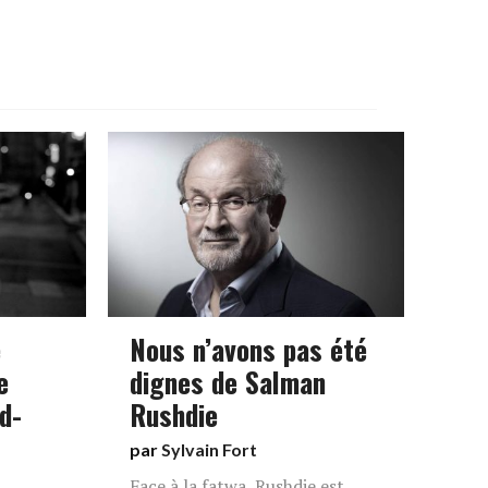
e
Nous n’avons pas été
e
dignes de Salman
d-
Rushdie
par
Sylvain Fort
Face à la fatwa, Rushdie est