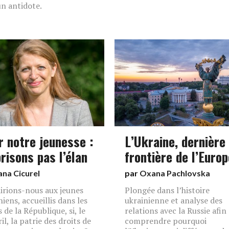
un antidote.
r notre jeunesse :
L’Ukraine, dernière
risons pas l’élan
frontière de l’Europ
lana Cicurel
par
Oxana Pachlovska
irions-nous aux jeunes
Plongée dans l’histoire
niens, accueillis dans les
ukrainienne et analyse des
 de la République, si, le
relations avec la Russie afin
il, la patrie des droits de
comprendre pourquoi