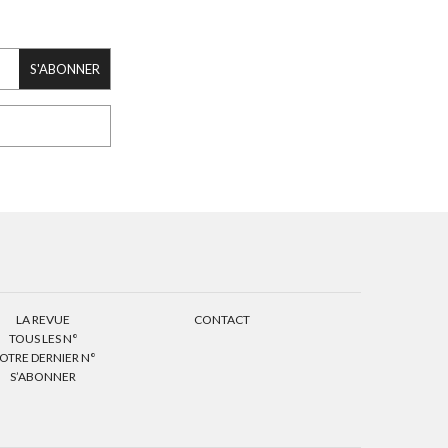
S'ABONNER
LA REVUE
CONTACT
TOUS LES N°
OTRE DERNIER N°
S’ABONNER