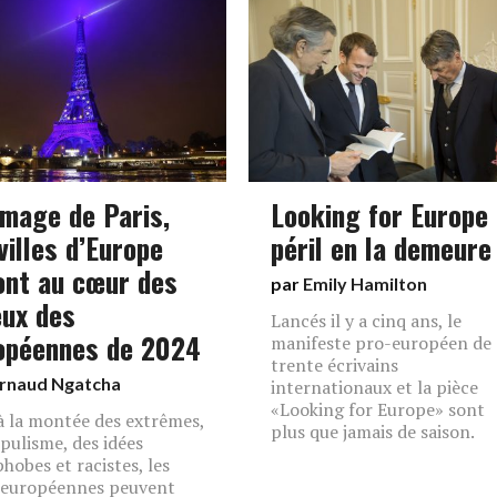
image de Paris,
Looking for Europe 
villes d’Europe
péril en la demeure
ont au cœur des
par
Emily Hamilton
eux des
Lancés il y a cinq ans, le
opéennes de 2024
manifeste pro-européen de
trente écrivains
rnaud Ngatcha
internationaux et la pièce
«Looking for Europe» sont
à la montée des extrêmes,
plus que jamais de saison.
pulisme, des idées
hobes et racistes, les
s européennes peuvent