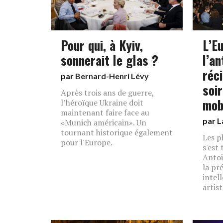
Pour qui, à Kyiv,
L’E
sonnerait le glas ?
l’an
réc
par
Bernard-Henri Lévy
soi
Après trois ans de guerre,
mob
l’héroïque Ukraine doit
maintenant faire face au
par L
«Munich américain». Un
tournant historique également
Les p
pour l'Europe.
s'est
Antoi
la pr
intell
artist