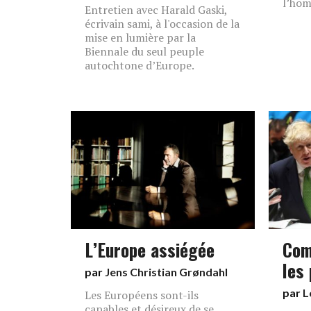
l’hom
Entretien avec Harald Gaski,
écrivain sami, à l'occasion de la
mise en lumière par la
Biennale du seul peuple
autochtone d’Europe.
L’Europe assiégée
Com
les
par
Jens Christian Grøndahl
par
L
Les Européens sont-ils
capables et désireux de se