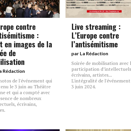
urope contre
Live streaming :
tisémitisme :
L’Europe contre
it en images de la
l’antisémitisme
rée de
par La Rédaction
ilisation
Soirée de mobilisation avec 
participation d’intellectuels
a Rédaction
écrivains, artistes...
hotos de l'événement qui
L'intégralité de l'événement
 tenu le 3 juin au Théâtre
3 juin 2024.
ne et qui a compté avec
ésence de nombreux
ectuels, écrivains,
es.