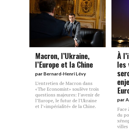
Macron, l’Ukraine,
À l’
l’Europe et la Chine
les 
ser
par
Bernard-Henri Lévy
enj
L’entretien de Macron dans
Eur
«The Economist» soulève trois
questions majeures: l’avenir de
par
A
l’Europe, le futur de l'Ukraine
et l’«impérialité» de la Chine.
Face 
du po
xénop
ville