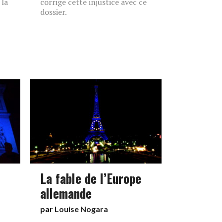
 la
corrige cette injustice avec ce
dossier.
La fable de l’Europe
allemande
par
Louise Nogara