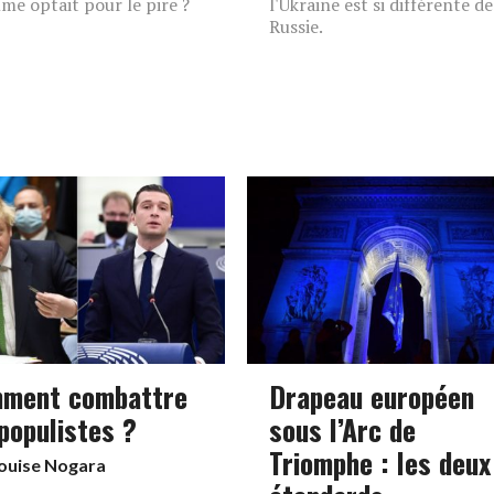
me optait pour le pire ?
l'Ukraine est si différente de
Russie.
ment combattre
Drapeau européen
 populistes ?
sous l’Arc de
Triomphe : les deux
ouise Nogara