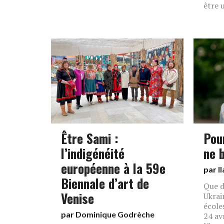
être 
Être Sami :
Pou
l’indigénéité
ne b
européenne à la 59e
par
I
Biennale d’art de
Que d
Venise
Ukrai
écoles
par
Dominique Godrèche
24 avr