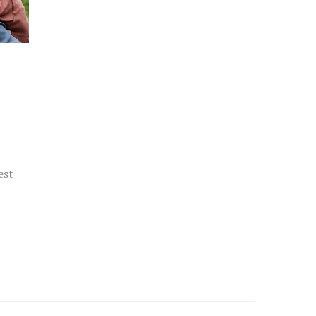
t
est