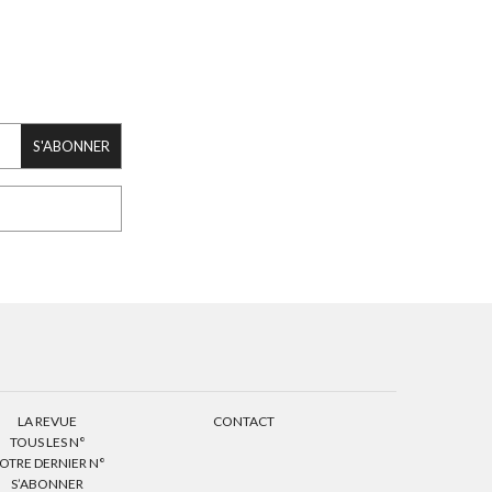
S'ABONNER
LA REVUE
CONTACT
TOUS LES N°
OTRE DERNIER N°
S’ABONNER