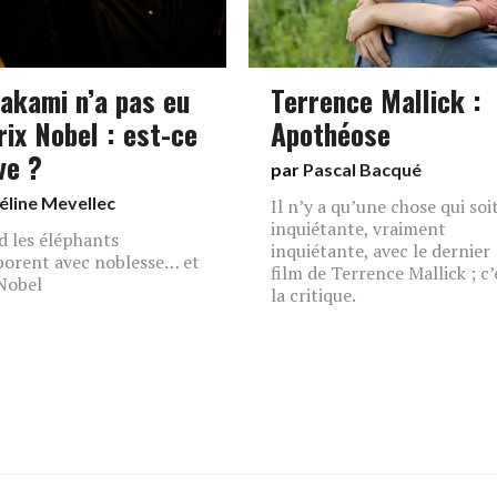
akami n’a pas eu
Terrence Mallick :
rix Nobel : est-ce
Apothéose
ve ?
par
Pascal Bacqué
éline Mevellec
Il n’y a qu’une chose qui soi
inquiétante, vraiment
 les éléphants
inquiétante, avec le dernier
porent avec noblesse… et
film de Terrence Mallick ; c’
Nobel
la critique.