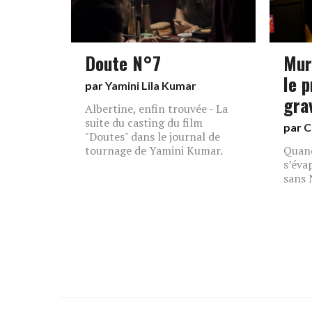
Doute N°7
Mur
le p
par
Yamini Lila Kumar
gra
Albertine, enfin trouvée - La
suite du casting du film
par
C
"Doutes" dans le journal de
tournage de Yamini Kumar.
Quand
s’éva
sans 