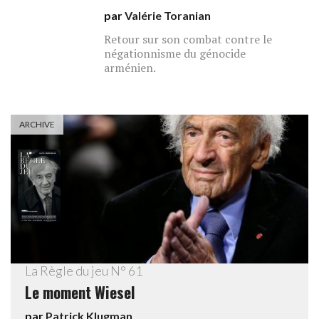
par
Valérie Toranian
Retour sur son combat contre le
négationnisme du génocide
arménien.
ARCHIVE
La Règle du jeu N° 61
Le moment Wiesel
par
Patrick Klugman