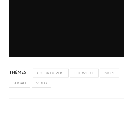
THÈMES
COEUR OUVERT
ELIE WIESEL
MORT
SHOAH
VIDÉO