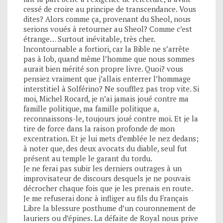
cessé de croire au principe de transcendance. Vous
dites? Alors comme ça, provenant du Sheol, nous
serions voués à retourner au Sheol? Comme c’est
étrange… Surtout inévitable, très cher.
Incontournable a fortiori, car la Bible ne s’arrête
pas à Iob, quand même l’homme que nous sommes
aurait bien mérité son propre livre. Quoi? vous
pensiez vraiment que j’allais enterrer l’hommage
interstitiel à Solférino? Ne soufflez pas trop vite. Si
moi, Michel Rocard, je n’ai jamais joué contre ma
famille politique, ma famille politique a,
reconnaissons-le, toujours joué contre moi. Et je la
tire de force dans la raison profonde de mon
excentration. Et je lui mets d’emblée le nez dedans;
à noter que, des deux avocats du diable, seul fut
présent au temple le garant du tordu.
Je ne ferai pas subir les derniers outrages à un
improvisateur de discours desquels je ne pouvais
décrocher chaque fois que je les prenais en route.
Je me refuserai donc à infliger au fils du Français
Libre la blessure posthume d’un couronnement de
lauriers ou d’épines. La défaite de Royal nous prive