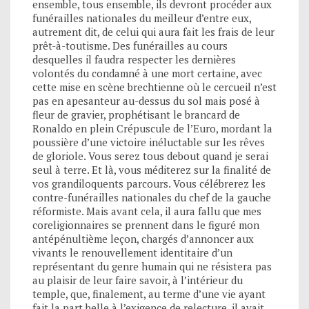
ensemble, tous ensemble, ils devront procéder aux
funérailles nationales du meilleur d’entre eux,
autrement dit, de celui qui aura fait les frais de leur
prêt-à-toutisme. Des funérailles au cours
desquelles il faudra respecter les dernières
volontés du condamné à une mort certaine, avec
cette mise en scène brechtienne où le cercueil n’est
pas en apesanteur au-dessus du sol mais posé à
fleur de gravier, prophétisant le brancard de
Ronaldo en plein Crépuscule de l’Euro, mordant la
poussière d’une victoire inéluctable sur les rêves
de gloriole. Vous serez tous debout quand je serai
seul à terre. Et là, vous méditerez sur la finalité de
vos grandiloquents parcours. Vous célébrerez les
contre-funérailles nationales du chef de la gauche
réformiste. Mais avant cela, il aura fallu que mes
coreligionnaires se prennent dans le figuré mon
antépénultième leçon, chargés d’annoncer aux
vivants le renouvellement identitaire d’un
représentant du genre humain qui ne résistera pas
au plaisir de leur faire savoir, à l’intérieur du
temple, que, finalement, au terme d’une vie ayant
fait la part belle à l’exigence de relecture, il avait