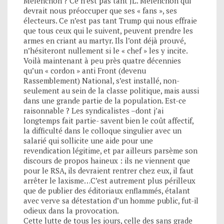
Mélenchon ? Ce n’est pas tant JL. Mélenchon qui
devrait nous préoccuper que ses « fans », ses
électeurs. Ce n’est pas tant Trump qui nous effraie
que tous ceux qui le suivent, peuvent prendre les
armes en criant au martyr. Ils l’ont déjà prouvé,
n’hésiteront nullement si le « chef » les y incite.
Voilà maintenant à peu près quatre décennies
qu’un « cordon » anti Front (devenu
Rassemblement) National, s’est installé, non-
seulement au sein de la classe politique, mais aussi
dans une grande partie de la population. Est-ce
raisonnable ? Les syndicalistes –dont j’ai
longtemps fait partie- savent bien le coût affectif,
la difficulté dans le colloque singulier avec un
salarié qui sollicite une aide pour une
revendication légitime, et par ailleurs parsème son
discours de propos haineux : ils ne viennent que
pour le RSA, ils devraient rentrer chez eux, il faut
arrêter le laxisme…C’est autrement plus périlleux
que de publier des éditoriaux enflammés, étalant
avec verve sa détestation d’un homme public, fut-il
odieux dans la provocation.
Cette lutte de tous les jours, celle des sans grade