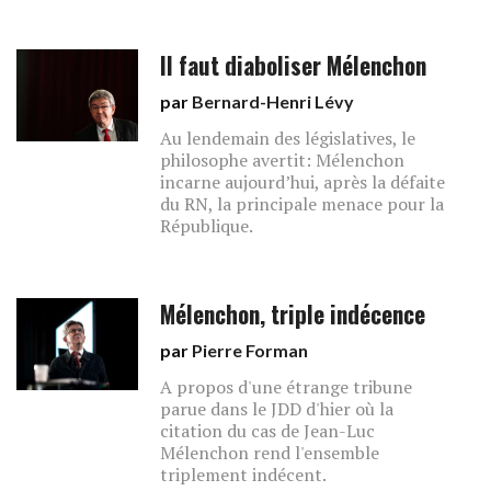
Il faut diaboliser Mélenchon
par
Bernard-Henri Lévy
Au lendemain des législatives, le
philosophe avertit: Mélenchon
incarne aujourd’hui, après la défaite
du RN, la principale menace pour la
République.
Mélenchon, triple indécence
par
Pierre Forman
A propos d'une étrange tribune
parue dans le JDD d'hier où la
citation du cas de Jean-Luc
Mélenchon rend l'ensemble
triplement indécent.