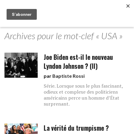
Archives pour le mot-clef « USA »
Joe Biden est-il le nouveau
Lyndon Johnson ? (II)
par
Baptiste Rossi
Série. Lorsque sous le plus fascinant,
odieux et complexe des politiciens
américains perce un homme d’État
surprenant.
La vérité du trumpisme ?