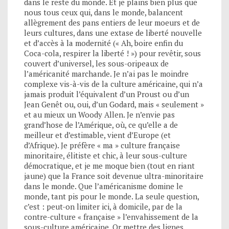
dans le reste du monde. Et je plains bien plus que
nous tous ceux qui, dans le monde, balancent
allègrement des pans entiers de leur moeurs et de
leurs cultures, dans une extase de liberté nouvelle
et d’accès à la modernité (« Ah, boire enfin du
Coca-cola, respirer la liberté ! ») pour revêtir, sous
couvert d’universel, les sous-oripeaux de
l’américanité marchande. Je n’ai pas le moindre
complexe vis-à-vis de la culture américaine, qui n’a
jamais produit l’équivalent d’un Proust ou d’un
Jean Genêt ou, oui, d’un Godard, mais « seulement »
et au mieux un Woody Allen. Je n’envie pas
grand’hose de l’Amérique, où, ce qu’elle a de
meilleur et d’estimable, vient d’Europe (et
d’Afrique). Je préfère « ma » culture française
minoritaire, élitiste et chic, à leur sous-culture
démocratique, et je me moque bien (tout en riant
jaune) que la France soit devenue ultra-minoritaire
dans le monde. Que l’américanisme domine le
monde, tant pis pour le monde. La seule question,
c’est : peut-on limiter ici, à domicile, par de la
contre-culture « française » l’envahissement de la
sous-culture américaine. Or mettre des lignes