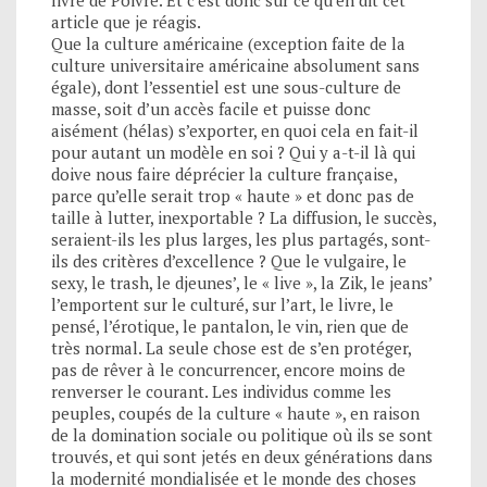
livre de Poivre. Et c’est donc sur ce qu’en dit cet
article que je réagis.
Que la culture américaine (exception faite de la
culture universitaire américaine absolument sans
égale), dont l’essentiel est une sous-culture de
masse, soit d’un accès facile et puisse donc
aisément (hélas) s’exporter, en quoi cela en fait-il
pour autant un modèle en soi ? Qui y a-t-il là qui
doive nous faire déprécier la culture française,
parce qu’elle serait trop « haute » et donc pas de
taille à lutter, inexportable ? La diffusion, le succès,
seraient-ils les plus larges, les plus partagés, sont-
ils des critères d’excellence ? Que le vulgaire, le
sexy, le trash, le djeunes’, le « live », la Zik, le jeans’
l’emportent sur le culturé, sur l’art, le livre, le
pensé, l’érotique, le pantalon, le vin, rien que de
très normal. La seule chose est de s’en protéger,
pas de rêver à le concurrencer, encore moins de
renverser le courant. Les individus comme les
peuples, coupés de la culture « haute », en raison
de la domination sociale ou politique où ils se sont
trouvés, et qui sont jetés en deux générations dans
la modernité mondialisée et le monde des choses