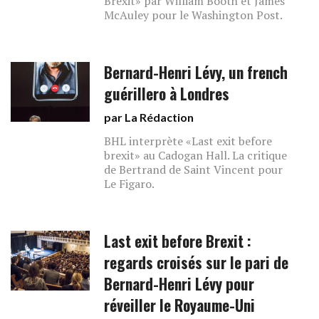
Brexit» par William Booth et James
McAuley pour le Washington Post.
Bernard-Henri Lévy, un french
guérillero à Londres
par La Rédaction
BHL interprète «Last exit before
brexit» au Cadogan Hall. La critique
de Bertrand de Saint Vincent pour
Le Figaro.
Last exit before Brexit :
regards croisés sur le pari de
Bernard-Henri Lévy pour
réveiller le Royaume-Uni