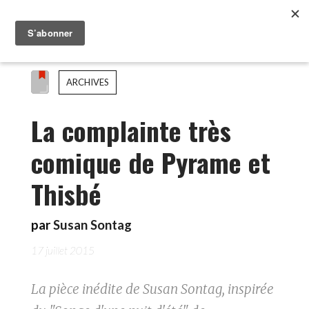
ARCHIVES
La complainte très
comique de Pyrame et
Thisbé
par
Susan Sontag
17 juillet 2015
La pièce inédite de Susan Sontag, inspirée