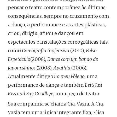
pensar o teatro contemporânea às últimas
consequências, sempre no cruzamento com
a dança, a performance e as artes plásticas,
criou, dirigiu, atuou e dançou em
espetáculos e instalações coreográficas tais
como
Coreografia Inofensiva
(2010),
Falso
Espetáculo
(2008),
Dance com um bando de
japonesinhos
(2008),
Apathia
(2006).
Atualmente dirige
Tira meu Fôlego
, uma
performance de dança e também
Let’s Just
Kiss and Say Goodbye
, uma peça de teatro.
Sua companhia se chama Cia. Vazia. A Cia.
Vazia tem uma única integrante fixa, Elisa