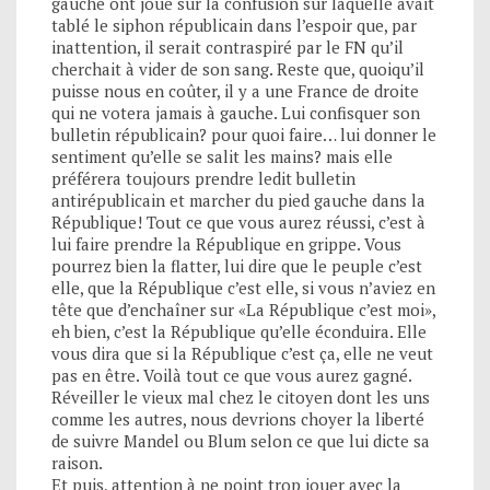
gauche ont joué sur la confusion sur laquelle avait
tablé le siphon républicain dans l’espoir que, par
inattention, il serait contraspiré par le FN qu’il
cherchait à vider de son sang. Reste que, quoiqu’il
puisse nous en coûter, il y a une France de droite
qui ne votera jamais à gauche. Lui confisquer son
bulletin républicain? pour quoi faire… lui donner le
sentiment qu’elle se salit les mains? mais elle
préférera toujours prendre ledit bulletin
antirépublicain et marcher du pied gauche dans la
République! Tout ce que vous aurez réussi, c’est à
lui faire prendre la République en grippe. Vous
pourrez bien la flatter, lui dire que le peuple c’est
elle, que la République c’est elle, si vous n’aviez en
tête que d’enchaîner sur «La République c’est moi»,
eh bien, c’est la République qu’elle éconduira. Elle
vous dira que si la République c’est ça, elle ne veut
pas en être. Voilà tout ce que vous aurez gagné.
Réveiller le vieux mal chez le citoyen dont les uns
comme les autres, nous devrions choyer la liberté
de suivre Mandel ou Blum selon ce que lui dicte sa
raison.
Et puis, attention à ne point trop jouer avec la