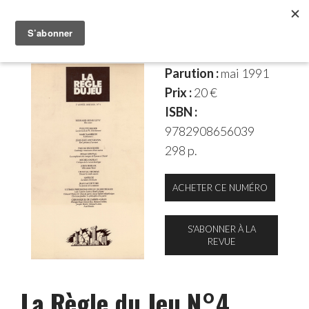
Parution :
mai 1991
Prix :
20 €
ISBN :
9782908656039
298 p.
ACHETER CE NUMÉRO
S'ABONNER À LA
REVUE
La Règle du Jeu N°4