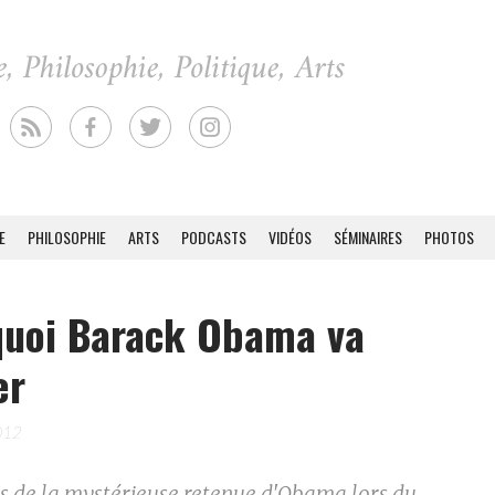
E
PHILOSOPHIE
ARTS
PODCASTS
VIDÉOS
SÉMINAIRES
PHOTOS
quoi Barack Obama va
er
012
ns de la mystérieuse retenue d'Obama lors du