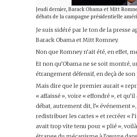
Jeudi dernier, Barack Obama et Mitt Romney
débats de la campagne présidentielle améri
Je suis sidéré par le ton de la presse 
Barack Obama et Mitt Romney.
Non que Romney n’ait été, en effet, m
Et non qu’Obama ne se soit montré, 
étrangement défensif, en deçà de son
Mais dire que le premier aurait « repri
« affaissé », voire « effondré », et qu’i
débat, autrement dit, l’« événement »,
redistribuer les cartes » et recréer « l
avait trop vite tenu pour « plié », v
étrange du mécanisme à l’œuvre dans 