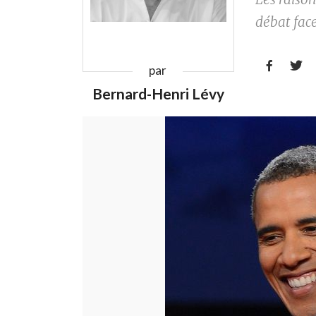
débat face


par
Bernard-Henri Lévy