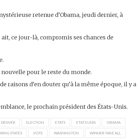
 mystérieuse retenue d’Obama, jeudi dernier, à
l ait, ce jour-là, compromis ses chances de
e.
e nouvelle pour le reste du monde.
lus de raisons d’en douter qu’à la même époque, il y a
mblance, le prochain président des États-Unis.
DENVER
ELECTION
ETATS
ETATS UNIS
OBAMA
WING STATES
VOTE
WASHINGTON
WINNER TAKE ALL