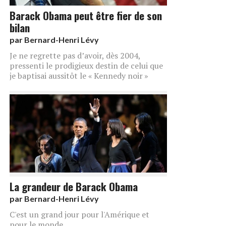
Barack Obama peut être fier de son
bilan
par
Bernard-Henri Lévy
Je ne regrette pas d’avoir, dès 2004,
pressenti le prodigieux destin de celui que
je baptisai aussitôt le « Kennedy noir »
La grandeur de Barack Obama
par
Bernard-Henri Lévy
C'est un grand jour pour l'Amérique et
pour le monde.