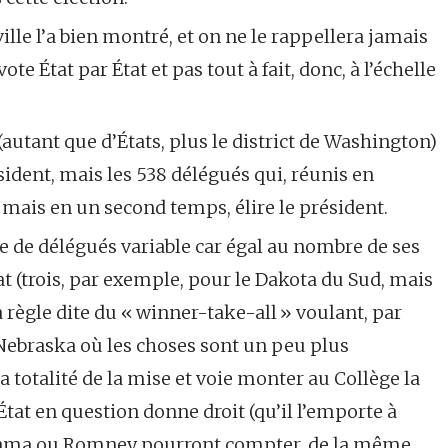
lle l’a bien montré, et on ne le rappellera jamais
ote État par État et pas tout à fait, donc, à l’échelle
 (autant que d’États, plus le district de Washington)
sident, mais les 538 délégués qui, réunis en
, mais en un second temps, élire le président.
e de délégués variable car égal au nombre de ses
t (trois, par exemple, pour le Dakota du Sud, mais
a règle dite du « winner-take-all » voulant, par
e Nebraska où les choses sont un peu plus
totalité de la mise et voie monter au Collège la
État en question donne droit (qu’il l’emporte à
 Obama ou Romney pourront compter, de la même