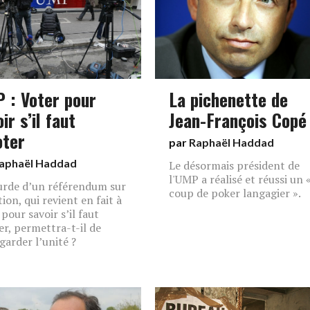
 : Voter pour
La pichenette de
ir s’il faut
Jean-François Copé
oter
par
Raphaël Haddad
aphaël Haddad
Le désormais président de
l'UMP a réalisé et réussi un 
urde d’un référendum sur
coup de poker langagier ».
tion, qui revient en fait à
pour savoir s’il faut
er, permettra-t-il de
garder l’unité ?