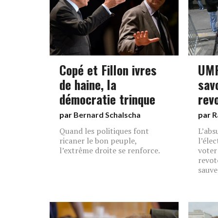
Copé et Fillon ivres
UMP
de haine, la
savo
démocratie trinque
rev
par
Bernard Schalscha
par
R
Quand les politiques font
L’abs
ricaner le bon peuple,
l’élec
l’extrême droite se renforce.
voter 
revot
sauve