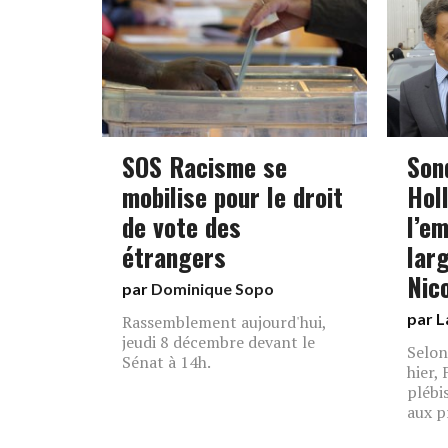
SOS Racisme se
Son
mobilise pour le droit
Hol
de vote des
l’e
étrangers
lar
Nic
par
Dominique Sopo
par L
Rassemblement aujourd'hui,
jeudi 8 décembre devant le
Selon
Sénat à 14h.
hier,
plébi
aux p