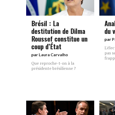
Brésil : La
Ana
destitution de Dilma
du 
Roussef constitue un
par
P
coup d’État
L'éle
pas s
par
Laura Carvalho
frapp
Que reproche-t-on à la
présidente brésilienne ?