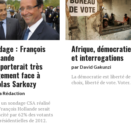
dage : François
Afrique, démocratie
lande
et interrogations
mporterait très
par
David Gakunzi
gement face à
La démocratie est liberté de
olas Sarkozy
choix, liberté de vote. Voter.
a Rédaction
 un sondage CSA réalisé
 François Hollande serait
scité par 62% des votants
résidentielles de 2012.