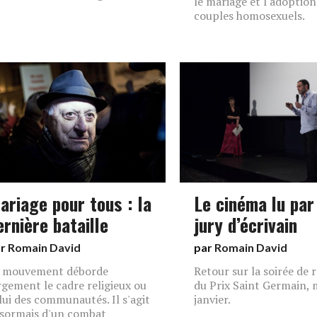
le mariage et l'adoption
couples homosexuels.
ariage pour tous : la
Le cinéma lu par
ernière bataille
jury d’écrivain
ar
Romain David
par
Romain David
 mouvement déborde
Retour sur la soirée de 
rgement le cadre religieux ou
du Prix Saint Germain, 
lui des communautés. Il s'agit
janvier.
sormais d'un combat