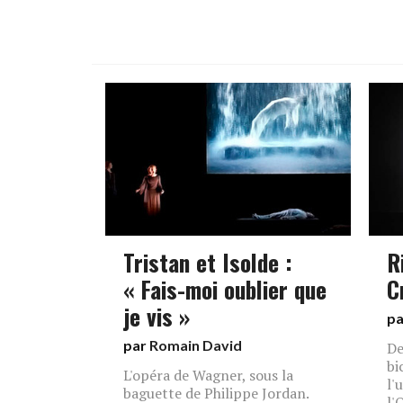
Tristan et Isolde :
R
« Fais-moi oublier que
C
je vis »
p
par
Romain David
De
bi
L'opéra de Wagner, sous la
l'
baguette de Philippe Jordan.
l'