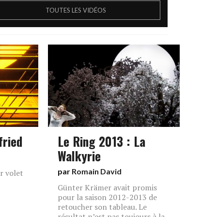
TOUTES LES VIDÉOS
fried
Le Ring 2013 : La
Walkyrie
par
Romain David
r volet
Günter Krämer avait promis
pour la saison 2012-2013 de
retoucher son tableau. Le
résultat n’est pas toujours à la