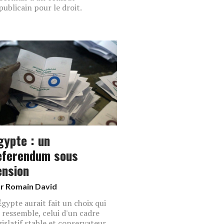
publicain pour le droit.
gypte : un
eferendum sous
ension
ar
Romain David
Égypte aurait fait un choix qui
i ressemble, celui d'un cadre
gislatif stable et conservateur.