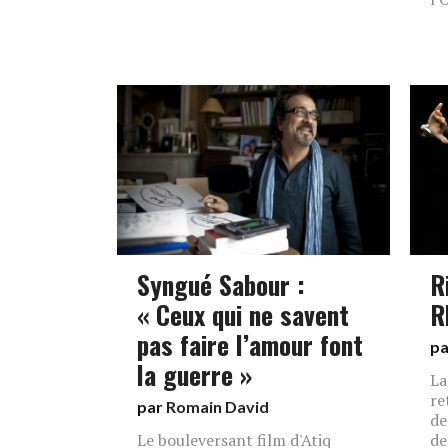
Syngué Sabour :
R
« Ceux qui ne savent
R
pas faire l’amour font
p
la guerre »
La
re
par
Romain David
de
Le bouleversant film d'Atiq
de