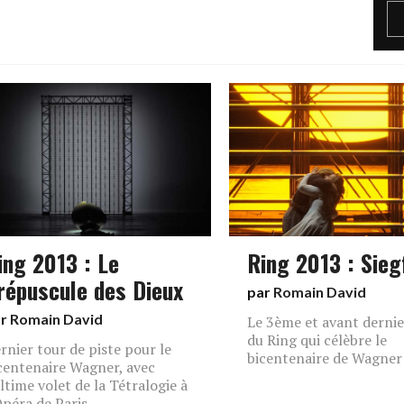
ing 2013 : Le
Ring 2013 : Sieg
répuscule des Dieux
par
Romain David
ar
Romain David
Le 3ème et avant dernie
du Ring qui célèbre le
rnier tour de piste pour le
bicentenaire de Wagner
centenaire Wagner, avec
ultime volet de la Tétralogie à
Opéra de Paris.