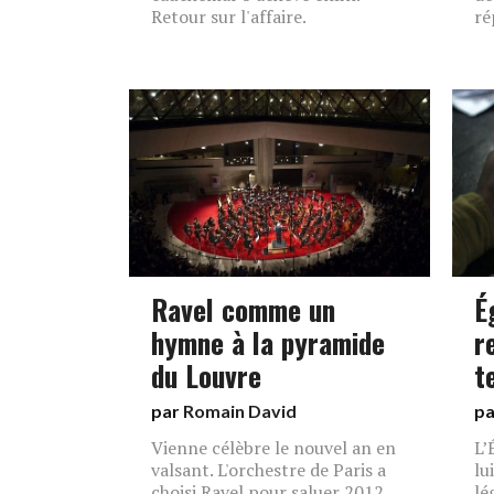
Retour sur l'affaire.
ré
Ravel comme un
É
hymne à la pyramide
r
du Louvre
t
par
Romain David
p
Vienne célèbre le nouvel an en
L’
valsant. L'orchestre de Paris a
lu
choisi Ravel pour saluer 2012.
lé