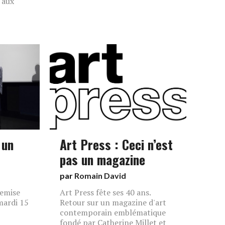
 aux
 un
Art Press : Ceci n’est
pas un magazine
par
Romain David
remise
Art Press fête ses 40 ans.
mardi 15
Retour sur un magazine d'art
contemporain emblématique
fondé par Catherine Millet et