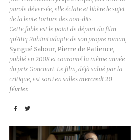
parole déversée, elle éclate et libère le sujet
de la lente torture des non-dits.
Cette fable est le point de départ du film
qu’Atiq Rahimi adapte de son propre roman,
Syngué Sabour, Pierre de Patience
,
publié en 2008 et couronné la même année
du prix Goncourt. Le film, déjà salué par la
critique, est sorti en salles
mercredi 20
février.

