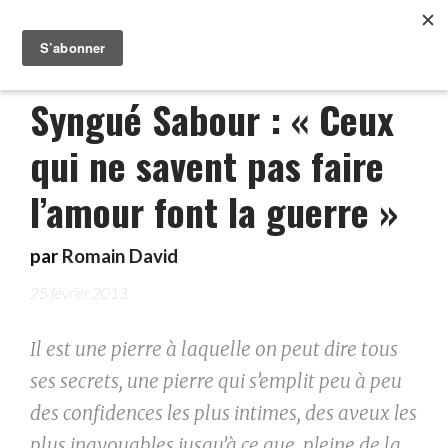
Syngué Sabour : « Ceux
qui ne savent pas faire
l’amour font la guerre »
par
Romain David
25 février 2013
Il est une pierre à laquelle on peut dire tous
ses secrets, une pierre qui s’emplit peu à peu
des confidences les plus intimes, des aveux les
plus inavouables jusqu’à ce que, pleine de la