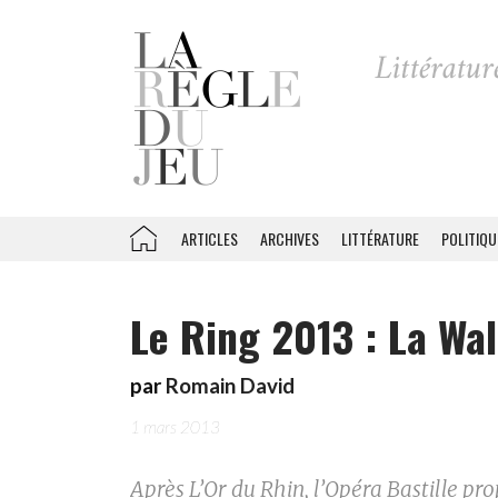
ARTICLES
ARCHIVES
LITTÉRATURE
POLITIQU
Le Ring 2013 : La Wal
par
Romain David
1 mars 2013
Après
L’Or du Rhin
, l’Opéra Bastille pr