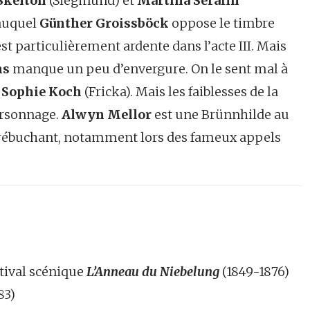
 Skelton
(Siegmund) et
Martina Serafin
 auquel
Günther Groissböck
oppose le timbre
st particulièrement ardente dans l’acte III. Mais
ns
manque un peu d’envergure. On le sent mal à
e
Sophie Koch
(Fricka). Mais les faiblesses de la
personnage.
Alwyn Mellor
est une Brünnhilde au
s trébuchant, notamment lors des fameux appels
tival scénique
L’Anneau du Niebelung
(1849-1876)
83)