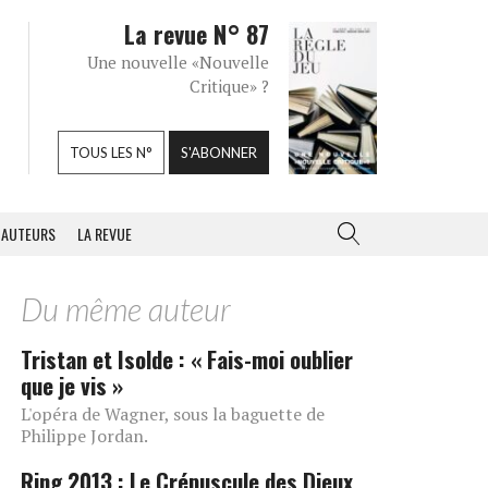
La revue N° 87
Une nouvelle «Nouvelle
Critique» ?
TOUS LES N°
S'ABONNER
AUTEURS
LA REVUE
Du même auteur
Tristan et Isolde : « Fais-moi oublier
que je vis »
L'opéra de Wagner, sous la baguette de
Philippe Jordan.
Ring 2013 : Le Crépuscule des Dieux