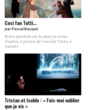
Cosi fan Tutti…
par
Pascal Bacqué
Brève question sur la mise en scène
d’opéra, à propos de Cosi fan Tutte, à
Garnier.
Tristan et Isolde : « Fais-moi oublier
que je vis »