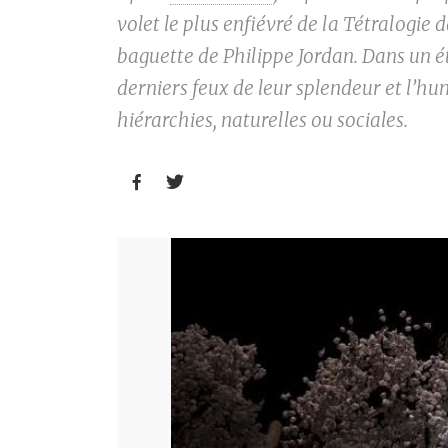
volet le plus enfiévré de la Tétralogie 
baguette de Philippe Jordan. Dans un 
derniers feux de leur splendeur et l’hum
hiérarchies, naturelles ou sociales.

