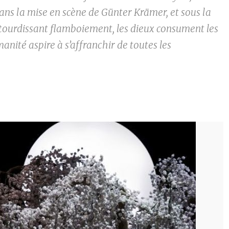
dans la mise en scène de Günter Krämer, et sous la
étourdissant flamboiement, les dieux consument les
anité aspire à s’affranchir de toutes les