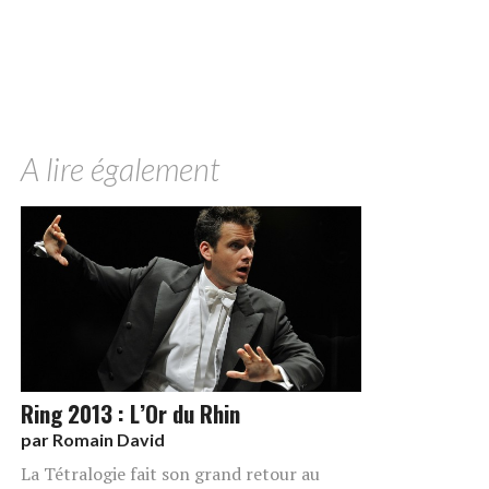
A lire également
Ring 2013 : L’Or du Rhin
par
Romain David
La Tétralogie fait son grand retour au