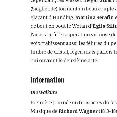
cependant, reste assez inégal.
Stuart
(Siegliende) forment un beau couple
glaçant d’Hunding.
Martina Serafin
e
de bout en bout le Wotan
d’Egils Sili
l’aise face à l’exaspération virtuose d
voix trahissent aussi les fêlures du 
timbre de cristal, léger, mais parfoi
qui ouvrent le deuxième acte.
Information
Die Walküre
Première journée en trois actes du fes
Musique de
Richard Wagner
(1813-18