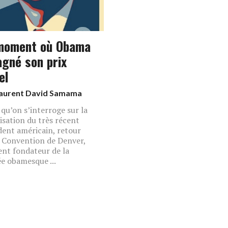
moment où Obama
agné son prix
el
aurent David Samama
 qu’on s’interroge sur la
isation du très récent
dent américain, retour
a Convention de Denver,
t fondateur de la
e obamesque ...