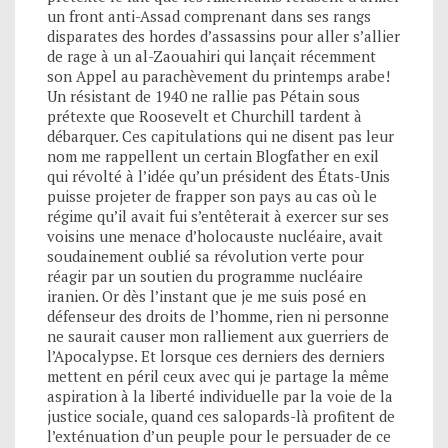
un front anti-Assad comprenant dans ses rangs
disparates des hordes d’assassins pour aller s’allier
de rage à un al-Zaouahiri qui lançait récemment
son Appel au parachèvement du printemps arabe!
Un résistant de 1940 ne rallie pas Pétain sous
prétexte que Roosevelt et Churchill tardent à
débarquer. Ces capitulations qui ne disent pas leur
nom me rappellent un certain Blogfather en exil
qui révolté à l’idée qu’un président des États-Unis
puisse projeter de frapper son pays au cas où le
régime qu’il avait fui s’entêterait à exercer sur ses
voisins une menace d’holocauste nucléaire, avait
soudainement oublié sa révolution verte pour
réagir par un soutien du programme nucléaire
iranien. Or dès l’instant que je me suis posé en
défenseur des droits de l’homme, rien ni personne
ne saurait causer mon ralliement aux guerriers de
l’Apocalypse. Et lorsque ces derniers des derniers
mettent en péril ceux avec qui je partage la même
aspiration à la liberté individuelle par la voie de la
justice sociale, quand ces salopards-là profitent de
l’exténuation d’un peuple pour le persuader de ce