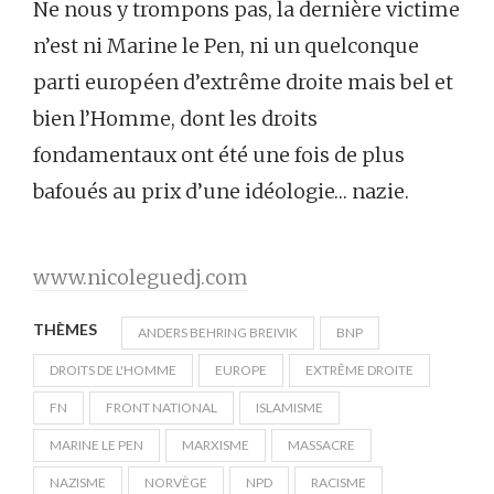
Ne nous y trompons pas, la dernière victime
n’est ni Marine le Pen, ni un quelconque
parti européen d’extrême droite mais bel et
bien l’Homme, dont les droits
fondamentaux ont été une fois de plus
bafoués au prix d’une idéologie… nazie.
www.nicoleguedj.com
THÈMES
ANDERS BEHRING BREIVIK
BNP
DROITS DE L'HOMME
EUROPE
EXTRÊME DROITE
FN
FRONT NATIONAL
ISLAMISME
MARINE LE PEN
MARXISME
MASSACRE
NAZISME
NORVÈGE
NPD
RACISME