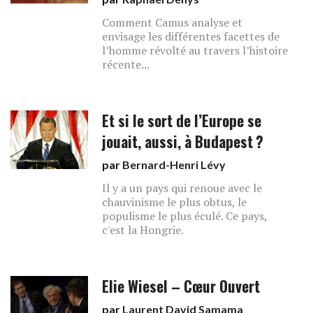
Comment Camus analyse et
envisage les différentes facettes de
l’homme révolté au travers l’histoire
récente...
Et si le sort de l’Europe se
jouait, aussi, à Budapest ?
par
Bernard-Henri Lévy
Il y a un pays qui renoue avec le
chauvinisme le plus obtus, le
populisme le plus éculé. Ce pays,
c'est la Hongrie.
Elie Wiesel – Cœur Ouvert
par
Laurent David Samama