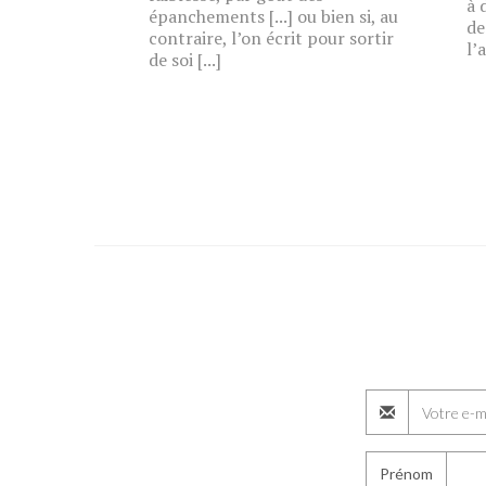
à 
épanchements [...] ou bien si, au
de
contraire, l’on écrit pour sortir
l’
de soi [...]
Prénom