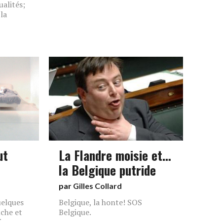
alités;
 la
ut
La Flandre moisie et…
la Belgique putride
par
Gilles Collard
uelques
Belgique, la honte! SOS
che et
Belgique.