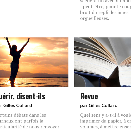
scellent un aveu d’impu
; peut-être, pour le coup
bruit du repli des âmes
orgueilleuses.
uérir, disent-ils
Revue
ar
Gilles Collard
par
Gilles Collard
rtains débats dans les
Quel sens y a-t-il à voul
urnaux ont parfois la
imprimer du papier, à c
rticularité de nous renvoyer
volumes, à mettre ense