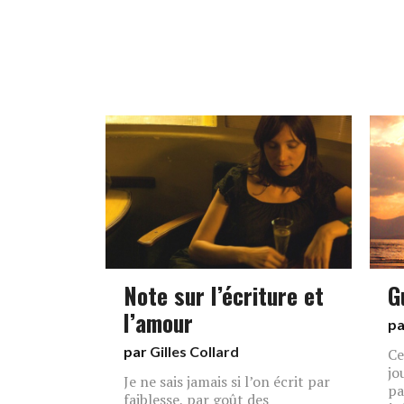
Note sur l’écriture et
G
l’amour
p
par
Gilles Collard
Ce
jo
Je ne sais jamais si l’on écrit par
pa
faiblesse, par goût des