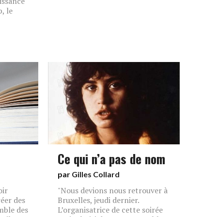
issance
, le
Ce qui n’a pas de nom
par
Gilles Collard
oir
"Nous devions nous retrouver à
réer des
Bruxelles, jeudi dernier.
mble des
L’organisatrice de cette soirée