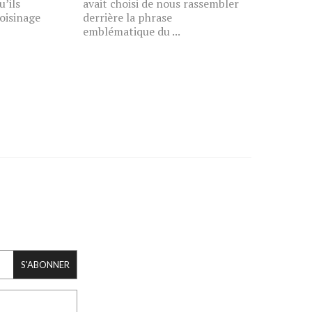
’ils
avait choisi de nous rassembler
oisinage
derrière la phrase
emblématique du ...
S'ABONNER