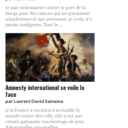
Je suis violemment contre le port de la
burqa pour des raisons qui me paraissent
simplissimes et que personne, je crois, n’a
jamais soulignées. Tout le ...
Amnesty international se voile la
face
par
Laurent David Samama
si la France a vocation à accueillir le
monde entier chez elle, elle n’est pas
censée galvauder son héritage de peur
d’éventuelles représailles.