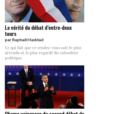
La vérité du débat d’entre-deux
tours
par
Raphaël Haddad
Ce qui fait que ce rendez-vous soit le plus
attendu et le plus regardé du calendrier
politique.
Obama vainqueur du second débat de