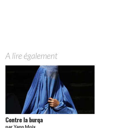
A lire également
Contre la burqa
par
Yann Moix