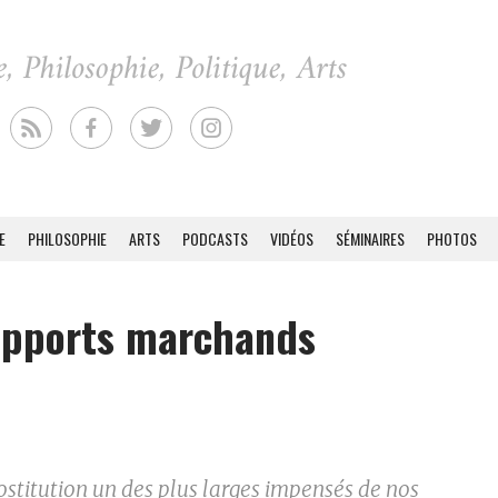
E
PHILOSOPHIE
ARTS
PODCASTS
VIDÉOS
SÉMINAIRES
PHOTOS
apports marchands
ostitution un des plus larges impensés de nos