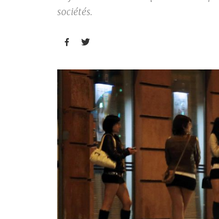
sociétés.

