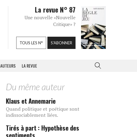
La revue N° 87
Une nouvelle «Nouvelle
Critique» ?
TOUS LES N°
S'ABONNER
AUTEURS
LA REVUE
Du même auteur
Klaus et Annemarie
Quand politique et poétique sont
indissociablement liées.
Tirés à part : Hypothèse des
sentiments