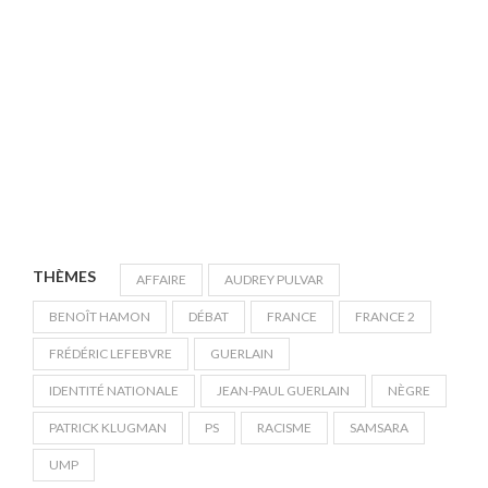
THÈMES
AFFAIRE
AUDREY PULVAR
BENOÎT HAMON
DÉBAT
FRANCE
FRANCE 2
FRÉDÉRIC LEFEBVRE
GUERLAIN
IDENTITÉ NATIONALE
JEAN-PAUL GUERLAIN
NÈGRE
PATRICK KLUGMAN
PS
RACISME
SAMSARA
UMP