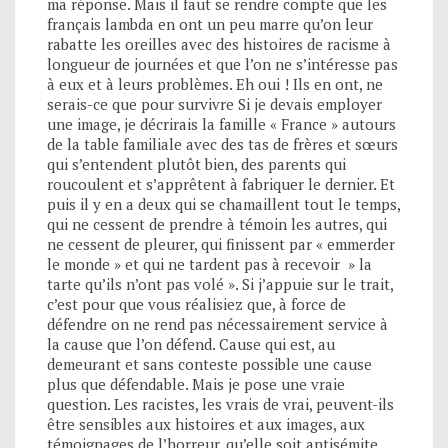
ma réponse. Mais il faut se rendre compte que les
français lambda en ont un peu marre qu’on leur
rabatte les oreilles avec des histoires de racisme à
longueur de journées et que l’on ne s’intéresse pas
à eux et à leurs problèmes. Eh oui ! Ils en ont, ne
serais-ce que pour survivre Si je devais employer
une image, je décrirais la famille « France » autours
de la table familiale avec des tas de frères et sœurs
qui s’entendent plutôt bien, des parents qui
roucoulent et s’apprêtent à fabriquer le dernier. Et
puis il y en a deux qui se chamaillent tout le temps,
qui ne cessent de prendre à témoin les autres, qui
ne cessent de pleurer, qui finissent par « emmerder
le monde » et qui ne tardent pas à recevoir » la
tarte qu’ils n’ont pas volé ». Si j’appuie sur le trait,
c’est pour que vous réalisiez que, à force de
défendre on ne rend pas nécessairement service à
la cause que l’on défend. Cause qui est, au
demeurant et sans conteste possible une cause
plus que défendable. Mais je pose une vraie
question. Les racistes, les vrais de vrai, peuvent-ils
être sensibles aux histoires et aux images, aux
témoignages de l’horreur, qu’elle soit antisémite,