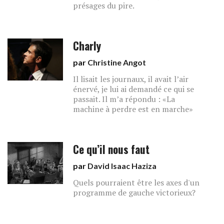
présages du pire.
Charly
par
Christine Angot
Il lisait les journaux, il avait l’air
énervé, je lui ai demandé ce qui se
passait. Il m’a répondu : «La
machine à perdre est en marche»
Ce qu’il nous faut
par
David Isaac Haziza
Quels pourraient être les axes d'un
programme de gauche victorieux?