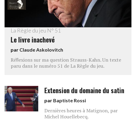
La Règle du jeu N° 51
Le livre inachevé
par
Claude Askolovitch
Réﬂexions sur ma question Strauss-Kahn. Un texte
paru dans le numéro 51 de La Règle du jeu.
Extension du domaine du satin
par
Baptiste Rossi
Dernières heures à Matignon, par
Michel Houellebecq.