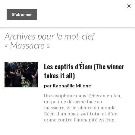
Archives pour le mot-clef
« Massacre »
Les captifs d’Élam (The winner
takes it all)
par
Raphaëlle Milone
Un saxophone dans Téhéran en feu,
un peuple désarmé face au
massacre, et le silence du monde.
Récit d’un black-out total et d’un
crime contre l’humanité en Iran.