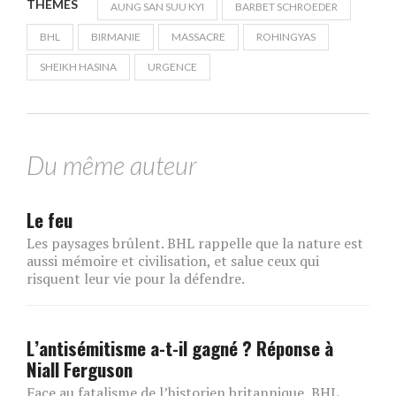
THÈMES
AUNG SAN SUU KYI
BARBET SCHROEDER
BHL
BIRMANIE
MASSACRE
ROHINGYAS
SHEIKH HASINA
URGENCE
Du même auteur
Le feu
Les paysages brûlent. BHL rappelle que la nature est
aussi mémoire et civilisation, et salue ceux qui
risquent leur vie pour la défendre.
L’antisémitisme a-t-il gagné ? Réponse à
Niall Ferguson
Face au fatalisme de l’historien britannique, BHL