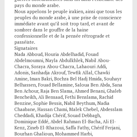
pays du monde arabe.
Nous appelons le peuple irakien, ainsi que tous les
peuples du monde arabe, à une prise de conscience
immédiate avant qu’il soit trop tard, et avant de
sombrer dans le gouffre de la haine
confessionnelle et de la pensée rétrograde et
passéiste.
Signataires
Nada Abboud, Houria Abdelhadid, Fouad
Abdelmoumni, Nayla Abdulkhlek, Nabil Abou-
Chacra, Soraya Abou-Chacra, Lahaouri Addi,
Adonis, Sanhadja Akrouf, Tewfik Allal, Chawki
Amine, Iman Bakri, Bochra Bel Hadj Hmida, Souhayr
Belhassen, Fouad Bellamine, Saloua Ben Abda, Sana
Ben Achour, Raja Ben Slama, Ahmed Benani, Ghaleb
Bencheikh, Ali Bensaad, Fethi Benslama, Rachid
Benzine, Sophie Bessis, Nabil Beythum, Nadia
Chaabane, Hassan Chami, Malek Chebel, Abdesslam
Cheddadi, Khadija Chérif, Souad Debbagh,
Dominique Eddé, Abdel Rahman El-Bacha, Ali El-
Kenz, Zineb El-Rhazoui, Saffa Fathy, Chérif Ferjani,
Bourhan Ghalioun, Mohammed Harbi,