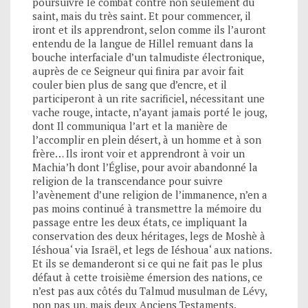
poursuivre le combat contre non seulement du
saint, mais du très saint. Et pour commencer, il
iront et ils apprendront, selon comme ils l’auront
entendu de la langue de Hillel remuant dans la
bouche interfaciale d’un talmudiste électronique,
auprès de ce Seigneur qui finira par avoir fait
couler bien plus de sang que d’encre, et il
participeront à un rite sacrificiel, nécessitant une
vache rouge, intacte, n’ayant jamais porté le joug,
dont Il communiqua l’art et la manière de
l’accomplir en plein désert, à un homme et à son
frère… Ils iront voir et apprendront à voir un
Machia’h dont l’Église, pour avoir abandonné la
religion de la transcendance pour suivre
l’avènement d’une religion de l’immanence, n’en a
pas moins continué à transmettre la mémoire du
passage entre les deux états, ce impliquant la
conservation des deux héritages, legs de Moshè à
Iéshoua‘ via Israël, et legs de Iéshoua‘ aux nations.
Et ils se demanderont si ce qui ne fait pas le plus
défaut à cette troisième émersion des nations, ce
n’est pas aux côtés du Talmud musulman de Lévy,
non pas un, mais deux Anciens Testaments.