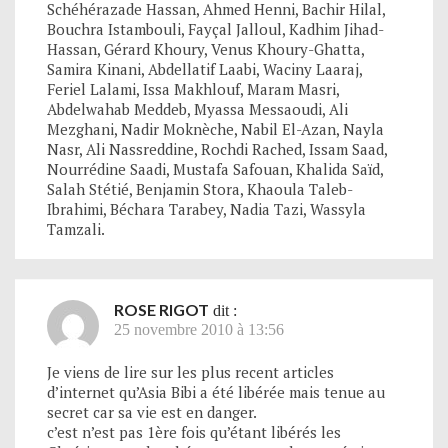
Schéhérazade Hassan, Ahmed Henni, Bachir Hilal,
Bouchra Istambouli, Fayçal Jalloul, Kadhim Jihad-
Hassan, Gérard Khoury, Venus Khoury-Ghatta,
Samira Kinani, Abdellatif Laabi, Waciny Laaraj,
Feriel Lalami, Issa Makhlouf, Maram Masri,
Abdelwahab Meddeb, Myassa Messaoudi, Ali
Mezghani, Nadir Moknèche, Nabil El-Azan, Nayla
Nasr, Ali Nassreddine, Rochdi Rached, Issam Saad,
Nourrédine Saadi, Mustafa Safouan, Khalida Saïd,
Salah Stétié, Benjamin Stora, Khaoula Taleb-
Ibrahimi, Béchara Tarabey, Nadia Tazi, Wassyla
Tamzali.
ROSE RIGOT
dit :
25 novembre 2010 à 13:56
Je viens de lire sur les plus recent articles
d’internet qu’Asia Bibi a été libérée mais tenue au
secret car sa vie est en danger.
c’est n’est pas 1ère fois qu’étant libérés les