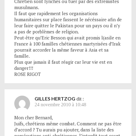
Chrétien sont lynchés ou tuer par des extrémistes
musulmans.
Il faut que rapidement les organisations
humanitaires sur place fassent le nécéssaire afin de
leur faire quitter le Pakistan pour un pays ou il n’y
a pas de porblèmes de religion.
Peut-être qu’Eric Besson qui avait promis l(asile en
France à 100 familles chétiennes martyrisées d’Irak
pourrait accorder la même faveur à Asia et sa
famille.
Plus que jamais il faut réagir car leur vie est en
danger!!!
ROSE RIGOT
GILLES HERTZOG
dit :
24 novembre 2010 à 10:48
Mon cher Bernard,
Juifs, chrétiens même combat. Comment ne pas être
d’accord ? Tu aurais pu ajouter, dans la liste des
persécutions anti-chrétiennes, l’interdit tout court