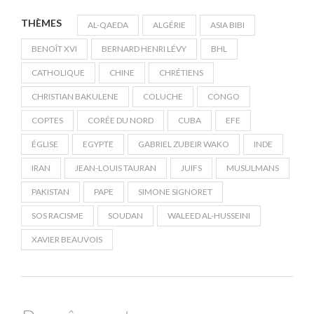
THÈMES
AL-QAEDA
ALGÉRIE
ASIA BIBI
BENOÎT XVI
BERNARD HENRI LÉVY
BHL
CATHOLIQUE
CHINE
CHRÉTIENS
CHRISTIAN BAKULENE
COLUCHE
CONGO
COPTES
CORÉE DU NORD
CUBA
EFE
ÉGLISE
EGYPTE
GABRIEL ZUBEIR WAKO
INDE
IRAN
JEAN-LOUIS TAURAN
JUIFS
MUSULMANS
PAKISTAN
PAPE
SIMONE SIGNORET
SOS RACISME
SOUDAN
WALEED AL-HUSSEINI
XAVIER BEAUVOIS