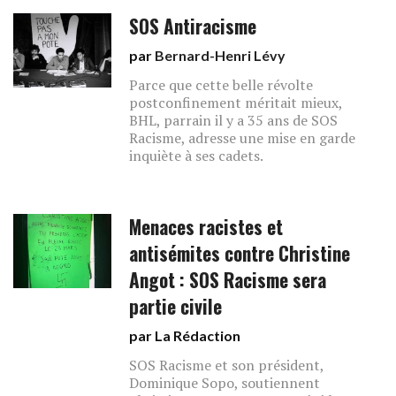
SOS Antiracisme
par
Bernard-Henri Lévy
Parce que cette belle révolte
postconfinement méritait mieux,
BHL, parrain il y a 35 ans de SOS
Racisme, adresse une mise en garde
inquiète à ses cadets.
Menaces racistes et
antisémites contre Christine
Angot : SOS Racisme sera
partie civile
par La Rédaction
SOS Racisme et son président,
Dominique Sopo, soutiennent