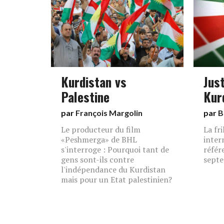
Kurdistan vs
Just
Palestine
Kur
par
François Margolin
par
B
Le producteur du film
La fr
«Peshmerga» de BHL
inter
s'interroge : Pourquoi tant de
référ
gens sont-ils contre
septe
l'indépendance du Kurdistan
mais pour un Etat palestinien?