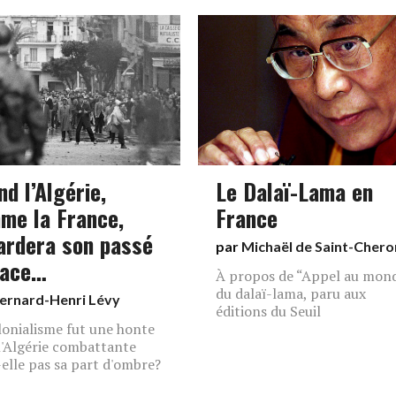
d l’Algérie,
Le Dalaï-Lama en
me la France,
France
ardera son passé
par
Michaël de Saint-Chero
face…
À propos de “Appel au mon
du dalaï-lama, paru aux
ernard-Henri Lévy
éditions du Seuil
lonialisme fut une honte
l'Algérie combattante
-elle pas sa part d'ombre?