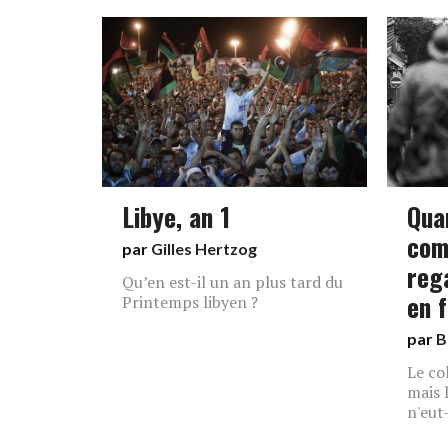
Libye, an 1
Quan
com
par
Gilles Hertzog
reg
Qu’en est-il un an plus tard du
en 
Printemps libyen ?
par
B
Le co
mais 
n'eut