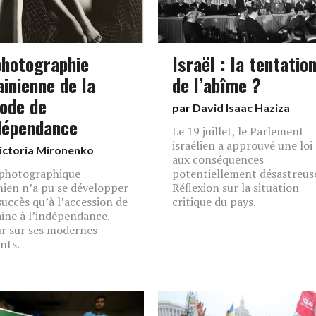
photographie
Israël : la tentatio
ainienne de la
de l’abîme ?
iode de
par
David Isaac Haziza
ndépendance
Le 19 juillet, le Parlement
israélien a approuvé une loi
ictoria Mironenko
aux conséquences
 photographique
potentiellement désastreuse
nien n’a pu se développer
Réflexion sur la situation
succès qu’à l’accession de
critique du pays.
aine à l’indépendance.
r sur ses modernes
nts.