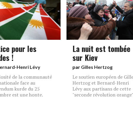
ice pour les
La nuit est tombée
des !
sur Kiev
ernard-Henri Lévy
par
Gilles Hertzog
ilosité de la communauté
Le soutien européen de Gill
nationale face au
Hertzog et Bernard-Henri
endum kurde du 25
Lévy aux partisans de cette
mbre est une honte.
"seconde révolution orange"