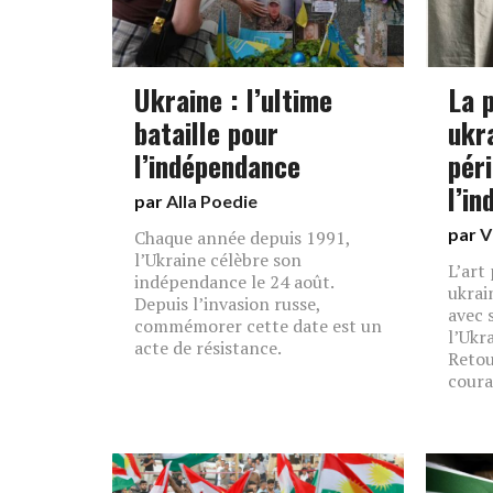
Ukraine : l’ultime
La 
bataille pour
ukr
l’indépendance
pér
l’i
par
Alla Poedie
par
V
Chaque année depuis 1991,
l’Ukraine célèbre son
L’art
indépendance le 24 août.
ukrai
Depuis l’invasion russe,
avec 
commémorer cette date est un
l’Ukr
acte de résistance.
Retou
coura